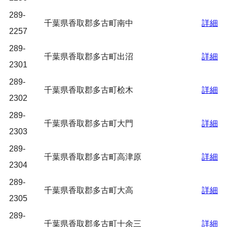
289-
千葉県香取郡多古町南中
詳細
2257
289-
千葉県香取郡多古町出沼
詳細
2301
289-
千葉県香取郡多古町桧木
詳細
2302
289-
千葉県香取郡多古町大門
詳細
2303
289-
千葉県香取郡多古町高津原
詳細
2304
289-
千葉県香取郡多古町大高
詳細
2305
289-
千葉県香取郡多古町十余三
詳細