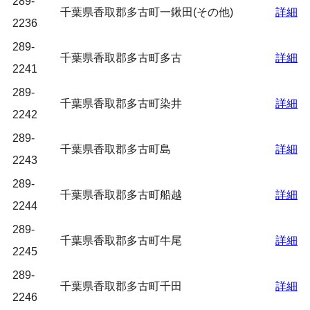
289-
千葉県香取郡多古町一鍬田(その他)
詳細
2236
289-
千葉県香取郡多古町多古
詳細
2241
289-
千葉県香取郡多古町染井
詳細
2242
289-
千葉県香取郡多古町島
詳細
2243
289-
千葉県香取郡多古町船越
詳細
2244
289-
千葉県香取郡多古町牛尾
詳細
2245
289-
千葉県香取郡多古町千田
詳細
2246