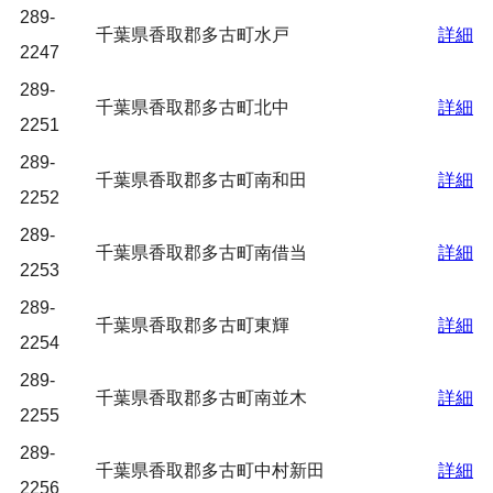
289-
千葉県香取郡多古町水戸
詳細
2247
289-
千葉県香取郡多古町北中
詳細
2251
289-
千葉県香取郡多古町南和田
詳細
2252
289-
千葉県香取郡多古町南借当
詳細
2253
289-
千葉県香取郡多古町東輝
詳細
2254
289-
千葉県香取郡多古町南並木
詳細
2255
289-
千葉県香取郡多古町中村新田
詳細
2256