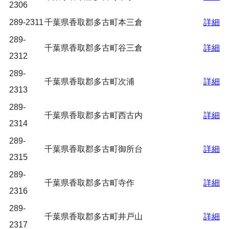
2306
289-2311
千葉県香取郡多古町本三倉
詳細
289-
千葉県香取郡多古町谷三倉
詳細
2312
289-
千葉県香取郡多古町次浦
詳細
2313
289-
千葉県香取郡多古町西古内
詳細
2314
289-
千葉県香取郡多古町御所台
詳細
2315
289-
千葉県香取郡多古町寺作
詳細
2316
289-
千葉県香取郡多古町井戸山
詳細
2317