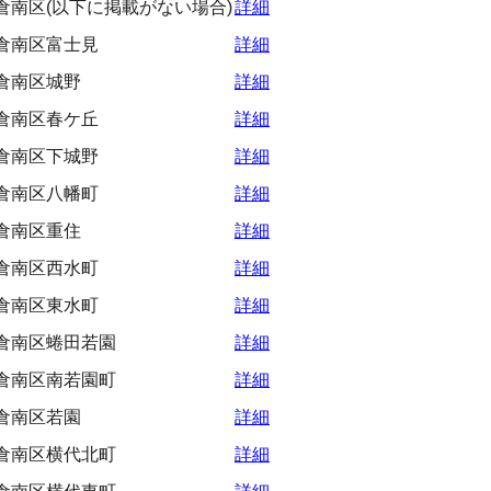
倉南区(以下に掲載がない場合)
詳細
倉南区富士見
詳細
倉南区城野
詳細
倉南区春ケ丘
詳細
倉南区下城野
詳細
倉南区八幡町
詳細
倉南区重住
詳細
倉南区西水町
詳細
倉南区東水町
詳細
倉南区蜷田若園
詳細
倉南区南若園町
詳細
倉南区若園
詳細
倉南区横代北町
詳細