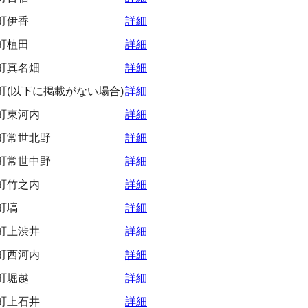
町伊香
詳細
町植田
詳細
町真名畑
詳細
町(以下に掲載がない場合)
詳細
町東河内
詳細
町常世北野
詳細
町常世中野
詳細
町竹之内
詳細
町塙
詳細
町上渋井
詳細
町西河内
詳細
町堀越
詳細
町上石井
詳細