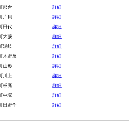
町那倉
詳細
町片貝
詳細
町田代
詳細
町大蕨
詳細
町湯岐
詳細
町木野反
詳細
町山形
詳細
町川上
詳細
町板庭
詳細
町中塚
詳細
町田野作
詳細