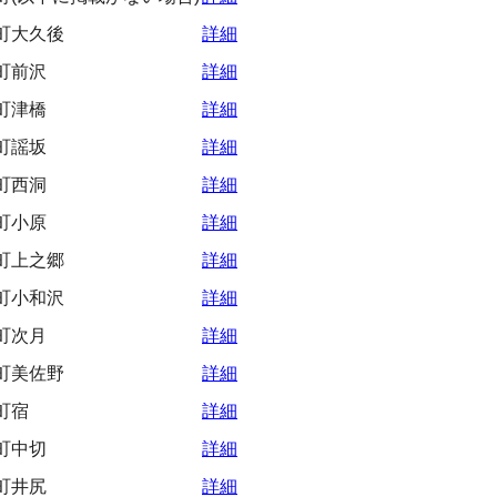
町大久後
詳細
町前沢
詳細
町津橋
詳細
町謡坂
詳細
町西洞
詳細
町小原
詳細
町上之郷
詳細
町小和沢
詳細
町次月
詳細
町美佐野
詳細
町宿
詳細
町中切
詳細
町井尻
詳細