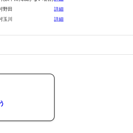
村野田
詳細
村玉川
詳細
よう