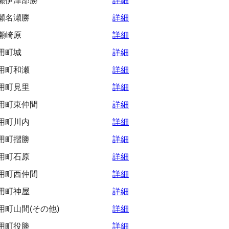
瀬伊津部勝
詳細
瀬名瀬勝
詳細
瀬崎原
詳細
用町城
詳細
用町和瀬
詳細
用町見里
詳細
用町東仲間
詳細
用町川内
詳細
用町摺勝
詳細
用町石原
詳細
用町西仲間
詳細
用町神屋
詳細
町山間(その他)
詳細
用町役勝
詳細