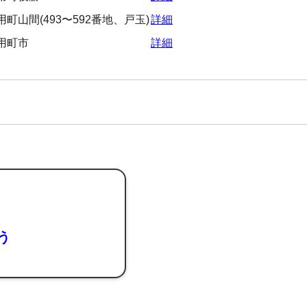
町山間(493〜592番地、戸玉)
詳細
用町市
詳細
よう