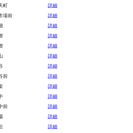
天町
詳細
市場前
詳細
畑
詳細
郷
詳細
郷
詳細
山
詳細
谷
詳細
谷前
詳細
楽
詳細
中
詳細
中前
詳細
場
詳細
松
詳細