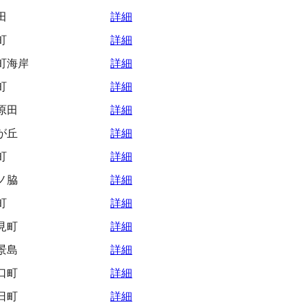
田
詳細
町
詳細
町海岸
詳細
町
詳細
原田
詳細
が丘
詳細
町
詳細
ノ脇
詳細
町
詳細
見町
詳細
景島
詳細
口町
詳細
日町
詳細