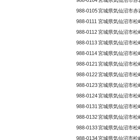
988-0104
宮城県気仙沼市赤
988-0105
宮城県気仙沼市赤
988-0111
宮城県気仙沼市松
988-0112
宮城県気仙沼市松
988-0113
宮城県気仙沼市松
988-0114
宮城県気仙沼市松
988-0121
宮城県気仙沼市松
988-0122
宮城県気仙沼市松
988-0123
宮城県気仙沼市松
988-0124
宮城県気仙沼市松
988-0131
宮城県気仙沼市松
988-0132
宮城県気仙沼市松
988-0133
宮城県気仙沼市松
988-0134
宮城県気仙沼市松