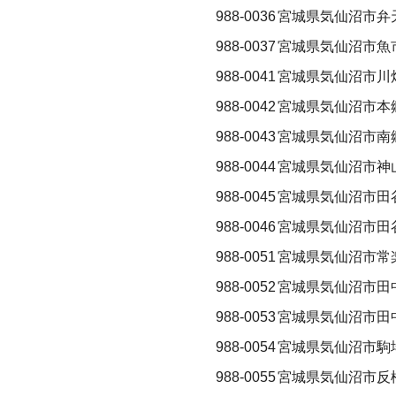
988-0036
宮城県気仙沼市弁
988-0037
宮城県気仙沼市魚
988-0041
宮城県気仙沼市川
988-0042
宮城県気仙沼市本
988-0043
宮城県気仙沼市南
988-0044
宮城県気仙沼市神
988-0045
宮城県気仙沼市田
988-0046
宮城県気仙沼市田
988-0051
宮城県気仙沼市常
988-0052
宮城県気仙沼市田
988-0053
宮城県気仙沼市田
988-0054
宮城県気仙沼市駒
988-0055
宮城県気仙沼市反