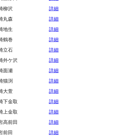
崎柳沢
詳細
崎丸森
詳細
崎地生
詳細
崎鶴巻
詳細
崎立石
詳細
崎外ケ沢
詳細
崎面瀬
詳細
崎猫渕
詳細
崎大萱
詳細
崎下金取
詳細
崎上金取
詳細
岩高前田
詳細
岩前田
詳細