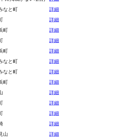
みなと町
詳細
町
詳細
浜町
詳細
町
詳細
浜町
詳細
みなと町
詳細
みなと町
詳細
浜町
詳細
山
詳細
町
詳細
町
詳細
崎
詳細
見山
詳細