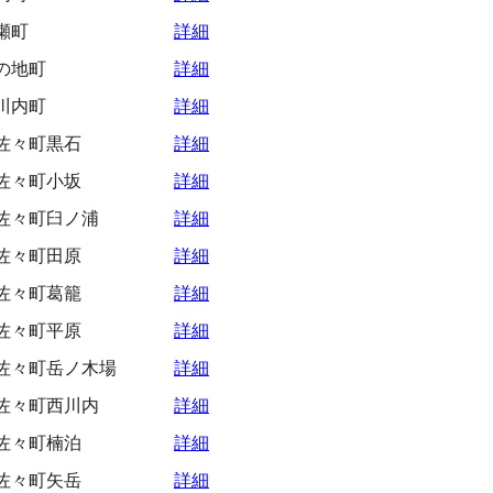
瀬町
詳細
の地町
詳細
川内町
詳細
佐々町黒石
詳細
佐々町小坂
詳細
佐々町臼ノ浦
詳細
佐々町田原
詳細
佐々町葛籠
詳細
佐々町平原
詳細
佐々町岳ノ木場
詳細
佐々町西川内
詳細
佐々町楠泊
詳細
佐々町矢岳
詳細