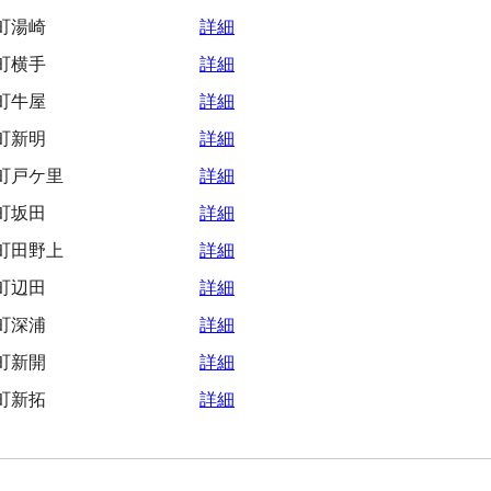
町湯崎
詳細
町横手
詳細
町牛屋
詳細
町新明
詳細
町戸ケ里
詳細
町坂田
詳細
町田野上
詳細
町辺田
詳細
町深浦
詳細
町新開
詳細
町新拓
詳細