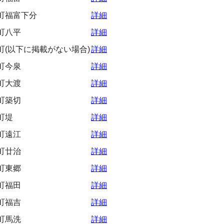
町福富下分
詳細
町八平
詳細
町(以下に掲載がない場合)
詳細
町今泉
詳細
町大渡
詳細
町築切
詳細
町堤
詳細
町遠江
詳細
町廿治
詳細
町東郷
詳細
町福田
詳細
町福吉
詳細
町馬洗
詳細