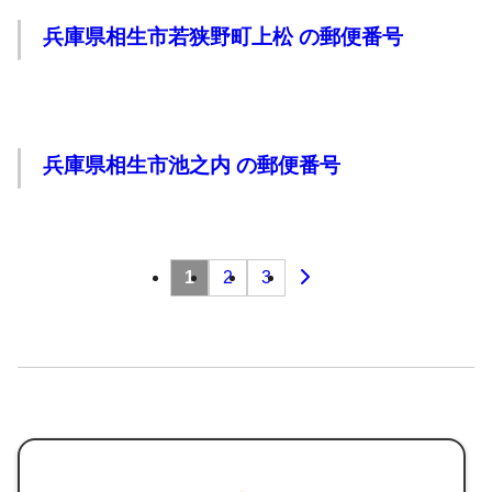
兵庫県相生市若狭野町上松 の郵便番号
兵庫県相生市池之内 の郵便番号
投
1
2
3
稿
の
ペー
ジ
送
り