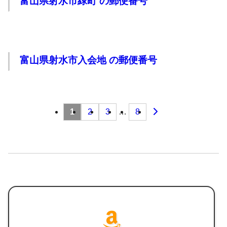
富山県射水市緑町 の郵便番号
富山県射水市入会地 の郵便番号
投
1
2
3
…
8
稿
の
ペー
ジ
送
り