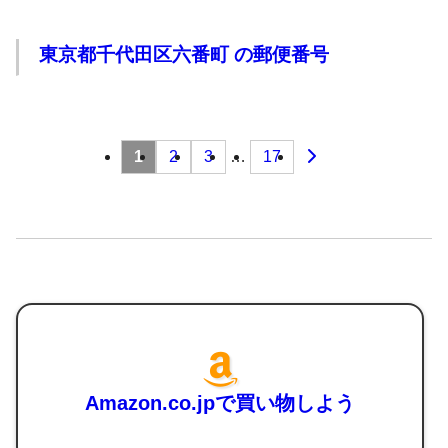
東京都千代田区六番町 の郵便番号
投
1
2
3
…
17
稿
の
ペー
ジ
送
り
Amazon.co.jpで買い物しよう