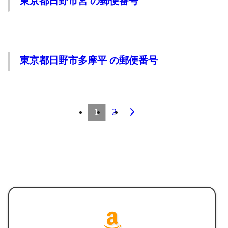
東京都日野市宮 の郵便番号
東京都日野市多摩平 の郵便番号
投
1
2
稿
の
ペー
ジ
送
り