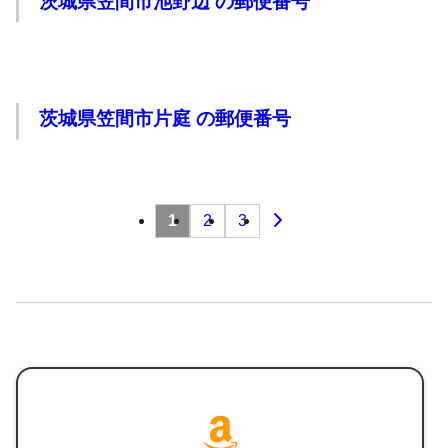
茨城県笠間市池野辺 の郵便番号
茨城県笠間市片庭 の郵便番号
投
1
2
3
稿
の
ペー
ジ
送
り