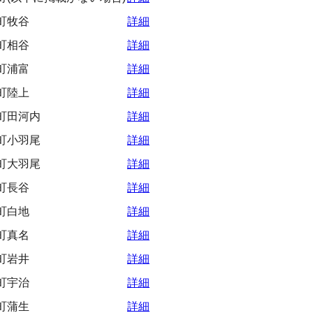
町牧谷
詳細
町相谷
詳細
町浦富
詳細
町陸上
詳細
町田河内
詳細
町小羽尾
詳細
町大羽尾
詳細
町長谷
詳細
町白地
詳細
町真名
詳細
町岩井
詳細
町宇治
詳細
町蒲生
詳細