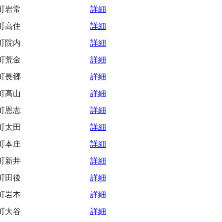
町岩常
詳細
町高住
詳細
町院内
詳細
町荒金
詳細
町長郷
詳細
町高山
詳細
町恩志
詳細
町太田
詳細
町本庄
詳細
町新井
詳細
町田後
詳細
町岩本
詳細
町大谷
詳細