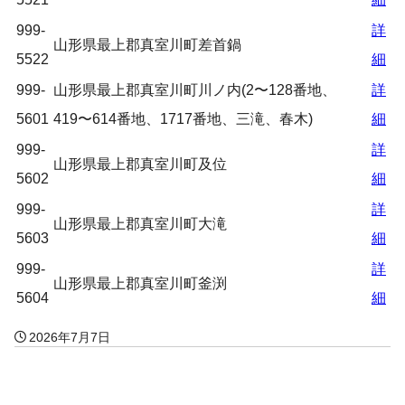
999-
詳
山形県最上郡真室川町差首鍋
5522
細
999-
山形県最上郡真室川町川ノ内(2〜128番地、
詳
5601
419〜614番地、1717番地、三滝、春木)
細
999-
詳
山形県最上郡真室川町及位
5602
細
999-
詳
山形県最上郡真室川町大滝
5603
細
999-
詳
山形県最上郡真室川町釜渕
5604
細
2026年7月7日