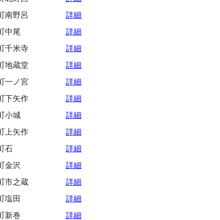
町南野呂
詳細
町中尾
詳細
町千米寺
詳細
町地蔵堂
詳細
町一ノ宮
詳細
町下矢作
詳細
町小城
詳細
町上矢作
詳細
町石
詳細
町金沢
詳細
町市之蔵
詳細
町塩田
詳細
町新巻
詳細