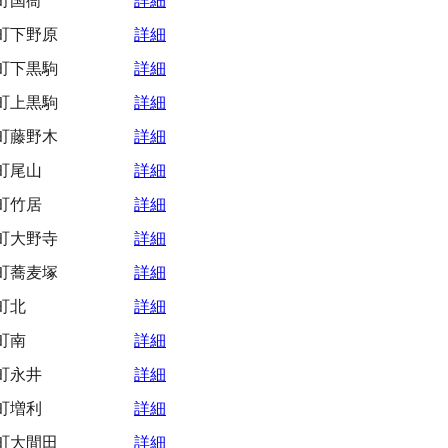
町国衙
詳細
町下野原
詳細
町下黒駒
詳細
町上黒駒
詳細
町藤野木
詳細
町尾山
詳細
町竹居
詳細
町大野寺
詳細
町蕎麦塚
詳細
町北
詳細
町南
詳細
町永井
詳細
町増利
詳細
町大間田
詳細