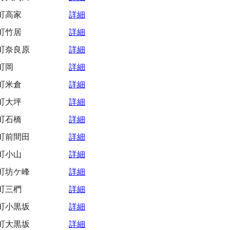
町高家
詳細
町竹居
詳細
町奈良原
詳細
町岡
詳細
町米倉
詳細
町大坪
詳細
町石橋
詳細
町前間田
詳細
町小山
詳細
町坊ケ峰
詳細
町三椚
詳細
町小黒坂
詳細
町大黒坂
詳細