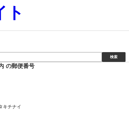
イト
内 の郵便番号
コタキチナイ