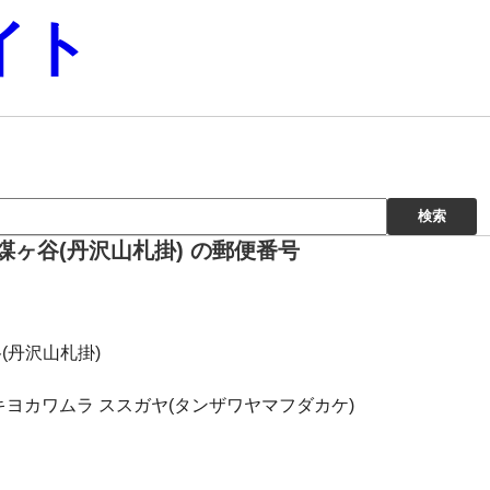
イト
ヶ谷(丹沢山札掛) の郵便番号
(丹沢山札掛)
キヨカワムラ ススガヤ(タンザワヤマフダカケ)