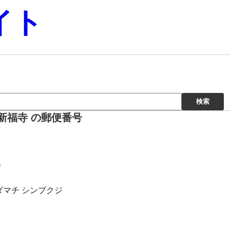
イト
新福寺 の郵便番号
寺
ダマチ シンプクジ