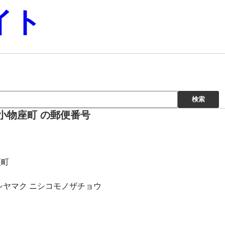
イト
小物座町 の郵便番号
座町
シヤマク ニシコモノザチョウ