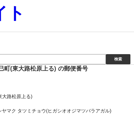
イト
町(東大路松原上る) の郵便番号
東大路松原上る)
シヤマク タツミチョウ(ヒガシオオジマツバラアガル)